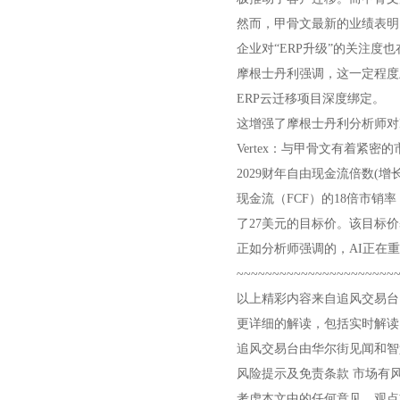
然而，甲骨文最新的业绩表明
企业对“ERP升级”的关注度
摩根士丹利强调，这一定程度
ERP云迁移项目深度绑定。
这增强了摩根士丹利分析师对Blac
Vertex：与甲骨文有着紧密
2029财年自由现金流倍数(增长
现金流（FCF）的18倍市销率（
了27美元的目标价。该目标价基
正如分析师强调的，AI正在
~~~~~~~~~~~~~~~~~~~~~~
以上精彩内容来自追风交易台
更详细的解读，包括实时解读
追风交易台由华尔街见闻和智
风险提示及免责条款 市场有
考虑本文中的任何意见、观点